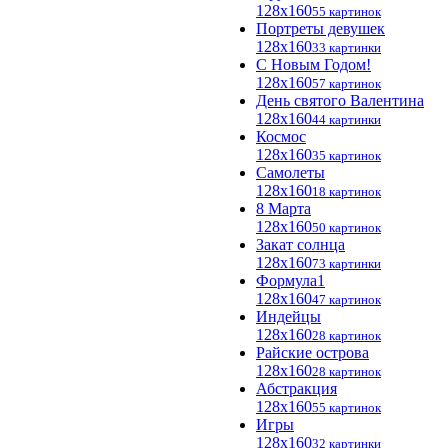
128x160
55 картинок
Портреты девушек
128x160
33 картинки
С Новым Годом!
128x160
57 картинок
День святого Валентина
128x160
44 картинки
Космос
128x160
35 картинок
Самолеты
128x160
18 картинок
8 Марта
128x160
50 картинок
Закат солнца
128x160
73 картинки
Формула1
128x160
47 картинок
Индейцы
128x160
28 картинок
Райские острова
128x160
28 картинок
Абстракция
128x160
55 картинок
Игры
128x160
32 картинки