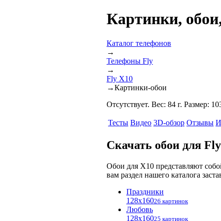
Картинки, обои,
Каталог телефонов
→
Телефоны Fly
→
Fly X10
→
Картинки-обои
Отсутствует. Вес: 84 г. Размер: 
Тесты
Видео
3D-обзор
Отзывы
И
Скачать обои для Fl
Обои для X10 представляют соб
вам раздел нашего каталога заста
Праздники
128x160
26 картинок
Любовь
128x160
25 картинок