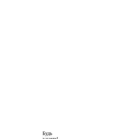
Будь
з нами!