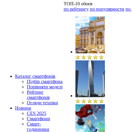
ТОП-10 обоев
по рейтингу
по популярности
по
Каталог смартфонів
Підбір смартфона
Порівняти моделі
Рейтинг
смартфонів
Огляди техніки
Новини
CES 2025
Смартфони
Смарт-
годинники