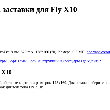
 заставки для Fly X10
103*43*18 мм. 620 mA. 128*160 ("0). Камера: 0.3 МП.
все характер
гры
Софт
Темы
Обои
Инструкции
Аксессуары
Где купить?
y X10
ой обычные картинки размером
128x160
. Для начала выберите н
вок для телефона Fly X10: