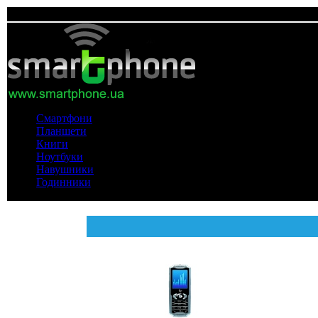
Смартфони
Планшети
Книги
Ноутбуки
Навушники
Годинники